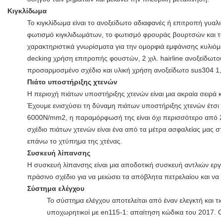
Κιγκλίδωμα
Το κιγκλίδωμα είναι το ανοξείδωτο αδιαφανές ή επιτροπή γυαλ
φωτισμό κιγκλιδωμάτων, το φωτισμό φρουράς βουρτσών και το
χαρακτηριστικά γνωρίσματα για την ομορφιά εμφάνισης κυλιόμ
decking χρήση επιτροπής φουστών, 2 χιλ. hairline ανοξείδωτο
προσαρμοσμένο σχέδιο και υλική χρήση ανοξείδωτο sus304 1,
Πιάτο υποστήριξης χτενών
Η περιοχή πιάτων υποστήριξης χτενών είναι μια ακραία σειρά 
Έχουμε ενισχύσει τη δύναμη πιάτων υποστήριξης χτενών έτσι
6000N/mm2, η παραμόρφωσή της είναι όχι περισσότερο από 
σχέδιο πιάτων χτενών είναι ένα από τα μέτρα ασφαλείας μας
επάνω το χτύπημα της χτένας.
Συσκευή λίπανσης
Η συσκευή λίπανσης είναι μια αποδοτική συσκευή αντλιών εργα
πράσινο σχέδιο για να μειώσει τα απόβλητα πετρελαίου και ν
Σύστημα ελέγχου
Το σύστημα ελέγχου αποτελείται από έναν ελεγκτή και τ
υποχωρητικοί με en115-1: απαίτηση κώδικα του 2017. Ο