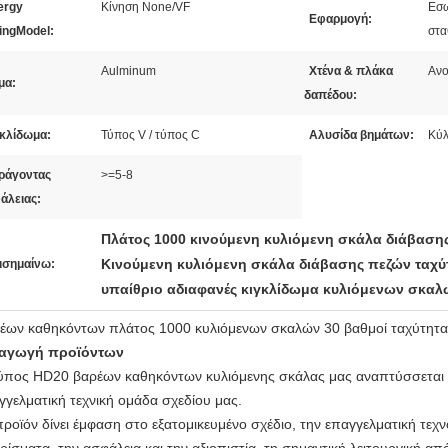
ergy
Κίνηση None/VF
Εσω
Εφαρμογή:
ingModel:
στα
Aulminum
Χτένα & πλάκα
Ανο
μα:
δαπέδου:
γκλίδωμα:
Τύπος V / τύπος C
Αλυσίδα βημάτων:
Κύλ
ράγοντας
>=5-8
άλειας:
Πλάτος 1000 κινούμενη κυλιόμενη σκάλα διάβαση
Κινούμενη κυλιόμενη σκάλα διάβασης πεζών ταχύ
ισημαίνω:
υπαίθριο αδιαφανές κιγκλίδωμα κυλιόμενων σκαλ
έων καθηκόντων πλάτος 1000 κυλιόμενων σκαλών 30 βαθμοί ταχύτητα
αγωγή προϊόντων
ύπος HD20 βαρέων καθηκόντων κυλιόμενης σκάλας μας αναπτύσσεται απ
γγελματική τεχνική ομάδα σχεδίου μας.
προϊόν δίνει έμφαση στο εξατομικευμένο σχέδιο, την επαγγελματική τεχν