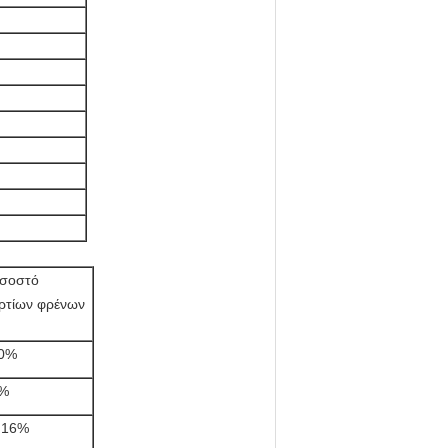
σοστό
ρτίων φρένων
0%
%
.16%