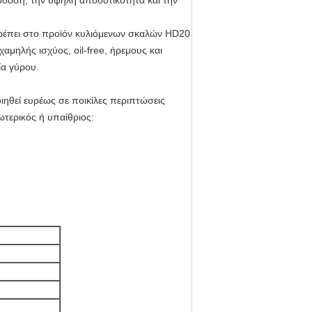
πόδοση, την υψηλή αποδοτικότητα και την
τρέπει στο προϊόν κυλιόμενων σκαλών HD20
αμηλής ισχύος, oil-free, ήρεμους και
ία γύρου.
ηθεί ευρέως σε ποικίλες περιπτώσεις
τερικός ή υπαίθριος: