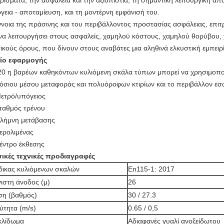
ρίσματα, την ασφάλεια και την αξιοπιστία, τη σημαντική λειτουργική α
ργεια - αποταμίευση, και τη μοντέρνη εμφάνισή του.
ννοια της πράσινης και του περιβάλλοντος προστασίας ασφάλειας, επι
 να λειτουργήσει στους ασφαλείς, χαμηλού κόστους, χαμηλού θορύβου, χ
ικούς όρους, που δίνουν στους αναβάτες μια αληθινά ελκυστική εμπειρ
ίο εφαρμογής
0 η βαρέων καθηκόντων κυλιόμενη σκάλα τύπων μπορεί να χρησιμοποι
όσιου μέσου μεταφοράς και πολυόροφων κτιρίων και το περιβάλλον εσω
ετρό/υπόγειος
ταθμός τρένου
λήμνη μετάβασης
ερολιμένας
έντρο έκθεσης
ικές τεχνικές προδιαγραφές
ικας κυλιόμενων σκαλών
En115-1: 2017
ιστη άνοδος (μ)
26
ση (βαθμός)
30 / 27.3
ύτητα (m/s)
0.65 / 0,5
κλίδωμα
Αδιαφανές γυαλί ανοξείδωτου