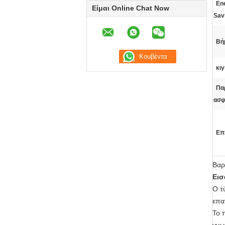
En
Είμαι Online Chat Now
Sav
Βή
κι
Πα
ασφ
Επ
Βαρ
Εισ
Ο τ
επα
Το 