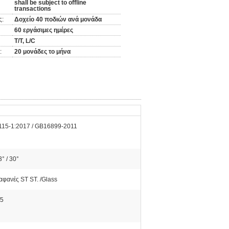
shall be subject to offline
transactions
ς:
Δοχείο 40 ποδιών ανά μονάδα
60 εργάσιμες ημέρες
T/T, L/C
:
20 μονάδες το μήνα
15-1:2017 / GB16899-2011
3° / 30°
αφανές ST ST. /Glass
/5