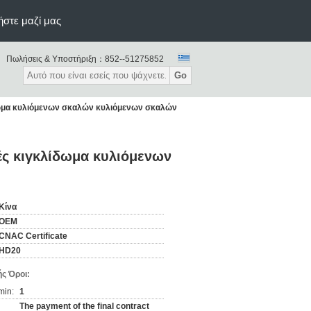
ήστε μαζί μας
Πωλήσεις & Υποστήριξη：
852--51275852
Go
δωμα κυλιόμενων σκαλών κυλιόμενων σκαλών
ές κιγκλίδωμα κυλιόμενων
Κίνα
OEM
CNAC Certificate
HD20
ς Όροι:
min:
1
The payment of the final contract