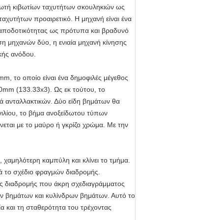
ειωτή κιβωτίων ταχυτήτων σκουληκιών ως
ταχυτήτων προαιρετικό. Η μηχανή είναι ένα
 αποδοτικότητας ως πρότυπα και βραδυνό
η μηχανών δύο, η ενιαία μηχανή κίνησης
ικής ανόδου.
mm, το οποίο είναι ένα δημοφιλές μέγεθος
0mm (133.33x3). Ως εκ τούτου, το
ορά ανταλλακτικών. Δύο είδη βημάτων θα
ιλίου, το βήμα ανοξείδωτου τύπων
νεται με το μαύρο ή γκρίζο χρώμα. Με την
 χαμηλότερη καμπύλη και κλίνει το τμήμα.
ά το σχέδιο φραγμών διαδρομής.
ος διαδρομής που άκρη σχεδιαγράμματος
ων βημάτων και κυλίνδρων βημάτων. Αυτό το
ία και τη σταθερότητα του τρέχοντας