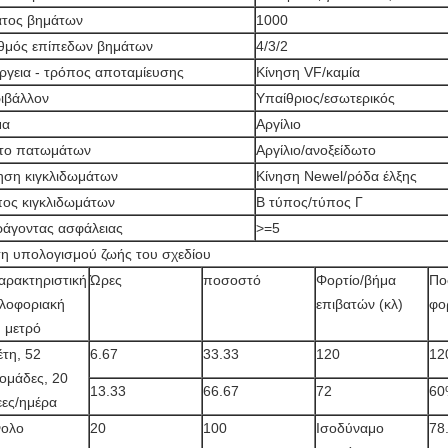
τος βημάτων
1000
θμός επίπεδων βημάτων
4/3/2
ργεια - τρόπος αποταμίευσης
Κίνηση VF/καμία
ιβάλλον
Υπαίθριος/εσωτερικός
μα
Αργίλιο
το πατωμάτων
Αργίλιο/ανοξείδωτο
ηση κιγκλιδωμάτων
Κίνηση Newel/ρόδα έλξης
ος κιγκλιδωμάτων
Β τύπος/τύπος Γ
άγοντας ασφάλειας
>=5
η υπολογισμού ζωής του σχεδίου
αρακτηριστική
Ώρες
ποσοστό
Φορτίο/βήμα
Πο
λοφοριακή
επιβατών (κλ)
φο
 μετρό
έτη, 52
6.67
33.33
120
12
ομάδες, 20
13.33
66.67
72
60
ες/ημέρα
νολο
20
100
Ισοδύναμο
78