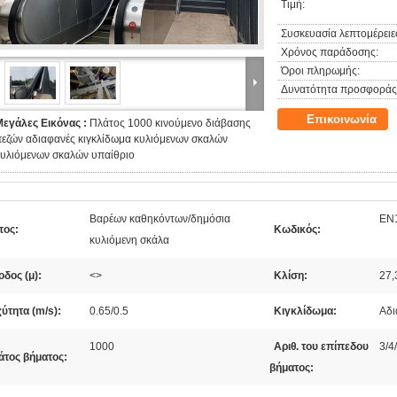
Τιμή:
Συσκευασία λεπτομέρειε
Χρόνος παράδοσης:
Όροι πληρωμής:
Δυνατότητα προσφοράς
Επικοινωνία
Μεγάλες Εικόνας :
Πλάτος 1000 κινούμενο διάβασης
εζών αδιαφανές κιγκλίδωμα κυλιόμενων σκαλών
κυλιόμενων σκαλών υπαίθριο
Βαρέων καθηκόντων/δημόσια
EN1
πος:
Κωδικός:
κυλιόμενη σκάλα
δος (μ):
<>
Κλίση:
27,
ύτητα (m/s):
0.65/0.5
Κιγκλίδωμα:
Αδι
1000
Αριθ. του επίπεδου
3/4
άτος βήματος:
βήματος: