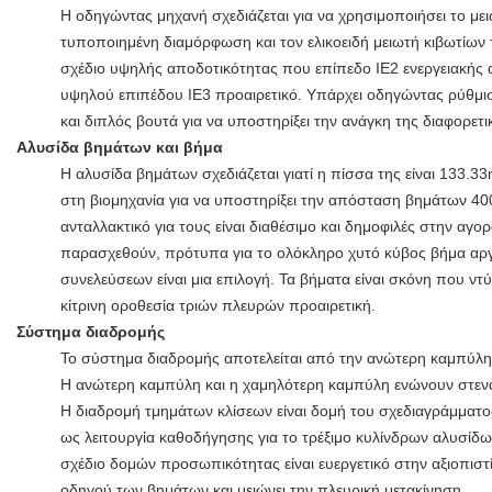
Η οδηγώντας μηχανή σχεδιάζεται για να χρησιμοποιήσει το μ
τυποποιημένη διαμόρφωση και τον ελικοειδή μειωτή κιβωτίων 
σχέδιο υψηλής αποδοτικότητας που επίπεδο IE2 ενεργειακής
υψηλού επιπέδου IE3 προαιρετικό. Υπάρχει οδηγώντας ρύθμισ
και διπλός βουτά για να υποστηρίξει την ανάγκη της διαφορετ
Αλυσίδα βημάτων και βήμα
Η αλυσίδα βημάτων σχεδιάζεται γιατί η πίσσα της είναι 133.33
στη βιομηχανία για να υποστηρίξει την απόσταση βημάτων 40
ανταλλακτικό για τους είναι διαθέσιμο και δημοφιλές στην αγ
παρασχεθούν, πρότυπα για το ολόκληρο χυτό κύβος βήμα αργ
συνελεύσεων είναι μια επιλογή. Τα βήματα είναι σκόνη που ντύ
κίτρινη οροθεσία τριών πλευρών προαιρετική.
Σύστημα διαδρομής
Το σύστημα διαδρομής αποτελείται από την ανώτερη καμπύλη,
Η ανώτερη καμπύλη και η χαμηλότερη καμπύλη ενώνουν στεν
Η διαδρομή τμημάτων κλίσεων είναι δομή του σχεδιαγράμματ
ως λειτουργία καθοδήγησης για το τρέξιμο κυλίνδρων αλυσίδ
σχέδιο δομών προσωπικότητας είναι ευεργετικό στην αξιοπιστ
οδηγού των βημάτων και μειώνει την πλευρική μετακίνηση.