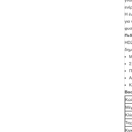
γνω
ενέ
Η έ
για
φυσ
Πεδ
HD2
δημ
Μ
Σ
Π
Α
Κ
Βασ
Κώδ
Μέγ
Κλί
Ταχ
Κιγ