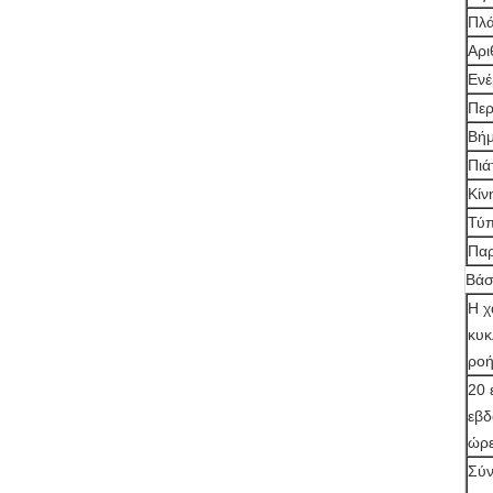
Πλά
Αρι
Ενέ
Περ
Βή
Πιά
Κίν
Τύπ
Παρ
Βάσ
Η χ
κυκ
ροή
20 
εβδ
ώρε
Σύ