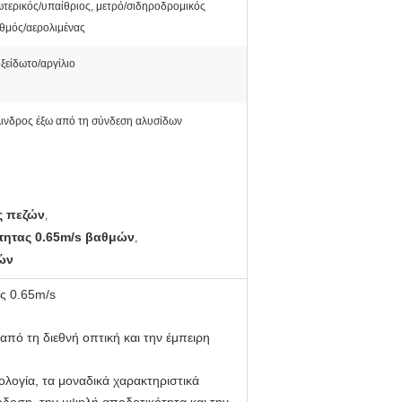
τερικός/υπαίθριος, μετρό/σιδηροδρομικός
θμός/αερολιμένας
ξείδωτο/αργίλιο
ινδρος έξω από τη σύνδεση αλυσίδων
ς πεζών
,
τητας 0.65m/s βαθμών
,
ών
ς 0.65m/s
ό τη διεθνή οπτική και την έμπειρη
ολογία, τα μοναδικά χαρακτηριστικά