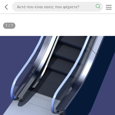
1
/
1