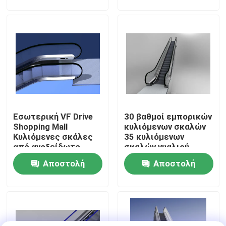
τύπων
υπαίθριο
ερώτησης
ερώτησης
Ξενάγηση στο εργοστάσιο
Ελεγχος ποιότητας
Επικοινωνήστε μαζί μας
Εσωτερική VF Drive
30 βαθμοί εμπορικών
Νέα
Shopping Mall
κυλιόμενων σκαλών
Κυλιόμενες σκάλες
35 κυλιόμενων
από ανοξείδωτο
σκαλών γυαλιού
Ζητήστε μια προσφορά
χάλυβα Electric
βαθμοί πλάτους
Αποστολή
Αποστολή
Escalator OEM
600mm
κιγκλιδωμάτων
ερώτησης
ερώτησης
Εκσυγχρονισμός κυλιόμενων σκαλών
Κινούμενη κυλιόμενη σκάλα περιπάτων