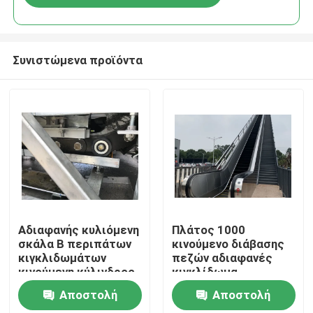
Συνιστώμενα προϊόντα
Σπίτι
Αδιαφανής κυλιόμενη
Πλάτος 1000
σκάλα Β περιπάτων
κινούμενο διάβασης
κιγκλιδωμάτων
πεζών αδιαφανές
Προϊόντα
κινούμενη κύλινδρος
κιγκλίδωμα
αλυσίδων βημάτων
κυλιόμενων σκαλών
Αποστολή
Αποστολή
κυλιόμενων σκαλών
κυλιόμενων σκαλών
Σχετικά με εμάς