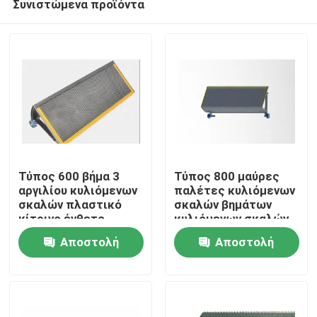
Συνιστώμενα προϊόντα
Τύπος 600 βήμα 3
Τύπος 800 μαύρες
αργιλίου κυλιόμενων
παλέτες κυλιόμενων
σκαλών πλαστικό
σκαλών βημάτων
κίτρινο ένθετο
κυλιόμενων σκαλών
Σπίτι
πλευρών
με την κίτρινη
Αποστολή
Αποστολή
οροθεσία 3 πλευρών
Προϊόντα
ερώτησης
ερώτησης
Σχετικά με εμάς