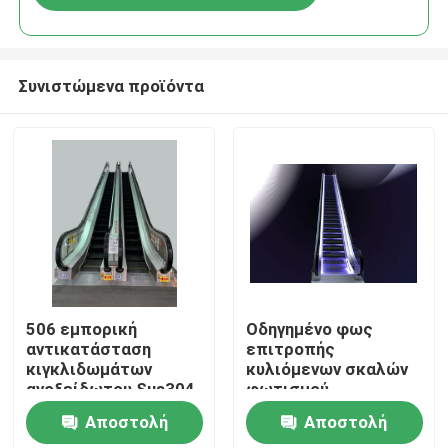
Συνιστώμενα προϊόντα
Σπίτι
506 εμπορική
Οδηγημένο φως
αντικατάσταση
επιτροπής
κιγκλιδωμάτων
κυλιόμενων σκαλών
Προϊόντα
ανοξείδωτου Sus304
φωτισμού
κυλιόμενων σκαλών
επιτροπής φουστών
Αποστολή
Αποστολή
εκσυγχρονισμός για
Σχετικά με εμάς