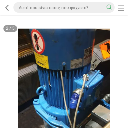
2
/
5