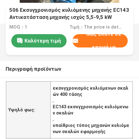
506 Εκσυγχρονισμός κυλιόμενης μηχανής EC143
Αντικατάσταση μηχανής ισχύς 5,5-9,5 kW
200/380/400/415 τάση 50/60 Hz
MOQ：1
Τιμή：The price is determined according to the specifications
Μας ελάτε σε
Καλύτερη τιμή
επαφή με
Περιγραφή προϊόντων
εκσυγχρονισμός κυλιόμενων σκαλ
ών 400 τάσης
,
EC143 εκσυγχρονισμός κυλιόμενω
Υψηλό φως:
ν σκαλών
,
υπαίθριος τύπος μηχανών κυλιόμε
νων σκαλών εφαρμογής