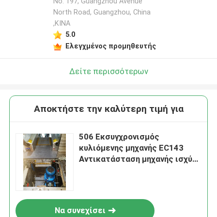
No. 197, Guangzhou Avenue
North Road, Guangzhou, China
,ΚΙΝΑ
5.0
Ελεγχμένος προμηθευτής
Δείτε περισσότερων
Αποκτήστε την καλύτερη τιμή για
506 Εκσυγχρονισμός
κυλιόμενης μηχανής EC143
Αντικατάσταση μηχανής ισχύς
5,5-9,5 kW 200/380/400/415
τάση 50/60 Hz
Να συνεχίσει