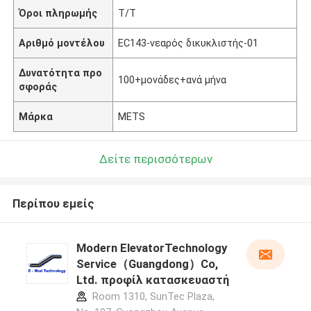
Όροι πληρωμής
T/T
Αριθμό μοντέλου
EC143-νεαρός δικυκλιστής-01
Δυνατότητα προ
100+μονάδες+ανά μήνα
σφοράς
Μάρκα
METS
Δείτε περισσότερων
Περίπου εμείς
Modern ElevatorTechnology
Service（Guangdong）Co,
Ltd. προφίλ κατασκευαστή
Room 1310, SunTec Plaza,