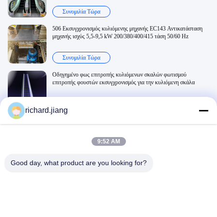
Συνομιλία Τώρα
506 Εκσυγχρονισμός κυλιόμενης μηχανής EC143 Αντικατάσταση
μηχανής ισχύς 5,5-9,5 kW 200/380/400/415 τάση 50/60 Hz
Συνομιλία Τώρα
Οδηγημένο φως επιτροπής κυλιόμενων σκαλών φωτισμού
επιτροπής φουστών εκσυγχρονισμός για την κυλιόμενη σκάλα
Συνομιλία Τώρα
richard.jiang
Related Videos
9:52 AM
Good day, what product are you looking for?
00:10
00:32
506 MOD_1
510 MOD_20240619_30S
Τρόπος Λειτουργίας Κυλιόμενης
Τρόπος Λειτουργίας Κυλιόμενης