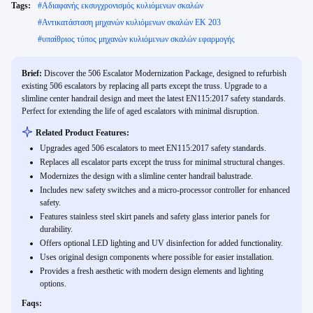
Tags:
#
Αδιαφανής εκσυγχρονισμός κυλιόμενων σκαλών
#
Αντικατάσταση μηχανών κυλιόμενων σκαλών ΕΚ 203
#
υπαίθριος τύπος μηχανών κυλιόμενων σκαλών εφαρμογής
Brief:
Discover the 506 Escalator Modernization Package, designed to refurbish
existing 506 escalators by replacing all parts except the truss. Upgrade to a
slimline center handrail design and meet the latest EN115:2017 safety standards.
Perfect for extending the life of aged escalators with minimal disruption.
Related Product Features:
Upgrades aged 506 escalators to meet EN115:2017 safety standards.
Replaces all escalator parts except the truss for minimal structural changes.
Modernizes the design with a slimline center handrail balustrade.
Includes new safety switches and a micro-processor controller for enhanced
safety.
Features stainless steel skirt panels and safety glass interior panels for
durability.
Offers optional LED lighting and UV disinfection for added functionality.
Uses original design components where possible for easier installation.
Provides a fresh aesthetic with modern design elements and lighting
options.
Faqs: